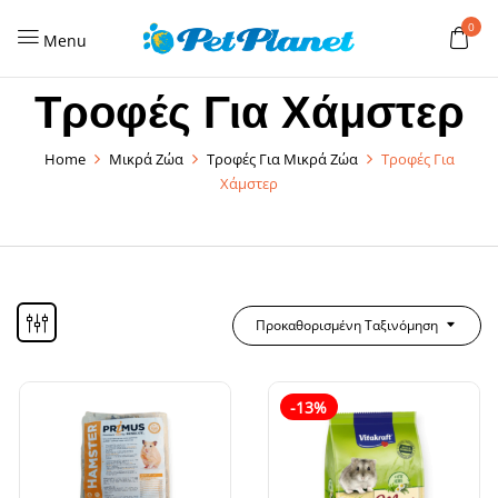
0
Menu
Τροφές Για Χάμστερ
Home
Μικρά Ζώα
Τροφές Για Μικρά Ζώα
Τροφές Για
Χάμστερ
Προκαθορισμένη Ταξινόμηση
-13%